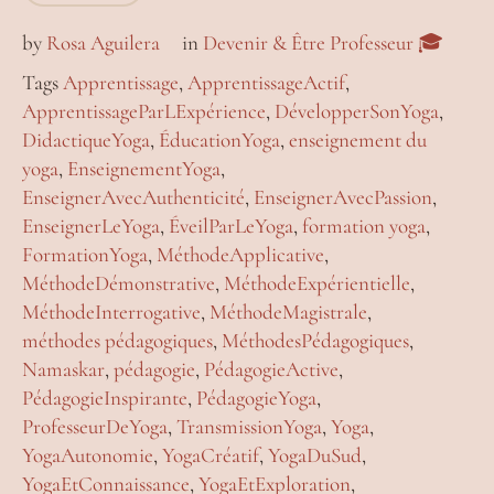
by
Rosa Aguilera
in
Devenir & Être Professeur 🎓
Tags
Apprentissage
,
ApprentissageActif
,
ApprentissageParLExpérience
,
DévelopperSonYoga
,
DidactiqueYoga
,
ÉducationYoga
,
enseignement du
yoga
,
EnseignementYoga
,
EnseignerAvecAuthenticité
,
EnseignerAvecPassion
,
EnseignerLeYoga
,
ÉveilParLeYoga
,
formation yoga
,
FormationYoga
,
MéthodeApplicative
,
MéthodeDémonstrative
,
MéthodeExpérientielle
,
MéthodeInterrogative
,
MéthodeMagistrale
,
méthodes pédagogiques
,
MéthodesPédagogiques
,
Namaskar
,
pédagogie
,
PédagogieActive
,
PédagogieInspirante
,
PédagogieYoga
,
ProfesseurDeYoga
,
TransmissionYoga
,
Yoga
,
YogaAutonomie
,
YogaCréatif
,
YogaDuSud
,
YogaEtConnaissance
,
YogaEtExploration
,