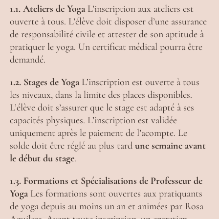
1.1. Ateliers de Yoga
L’inscription aux ateliers est
ouverte à tous. L’élève doit disposer d’une assurance
de responsabilité civile et attester de son aptitude à
pratiquer le yoga. Un certificat médical pourra être
demandé.
1.2. Stages de Yoga
L’inscription est ouverte à tous
les niveaux, dans la limite des places disponibles.
L’élève doit s’assurer que le stage est adapté à ses
capacités physiques. L’inscription est validée
uniquement après le paiement de l’acompte. Le
solde doit être réglé au plus tard
une semaine avant
le début du stage
.
1.3. Formations et Spécialisations de Professeur de
Yoga
Les formations sont ouvertes aux pratiquants
de yoga depuis au moins un an et animées par Rosa