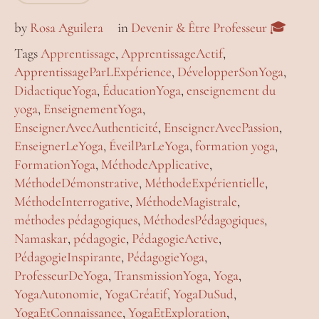
by
Rosa Aguilera
in
Devenir & Être Professeur 🎓
Tags
Apprentissage
,
ApprentissageActif
,
ApprentissageParLExpérience
,
DévelopperSonYoga
,
DidactiqueYoga
,
ÉducationYoga
,
enseignement du
yoga
,
EnseignementYoga
,
EnseignerAvecAuthenticité
,
EnseignerAvecPassion
,
EnseignerLeYoga
,
ÉveilParLeYoga
,
formation yoga
,
FormationYoga
,
MéthodeApplicative
,
MéthodeDémonstrative
,
MéthodeExpérientielle
,
MéthodeInterrogative
,
MéthodeMagistrale
,
méthodes pédagogiques
,
MéthodesPédagogiques
,
Namaskar
,
pédagogie
,
PédagogieActive
,
PédagogieInspirante
,
PédagogieYoga
,
ProfesseurDeYoga
,
TransmissionYoga
,
Yoga
,
YogaAutonomie
,
YogaCréatif
,
YogaDuSud
,
YogaEtConnaissance
,
YogaEtExploration
,