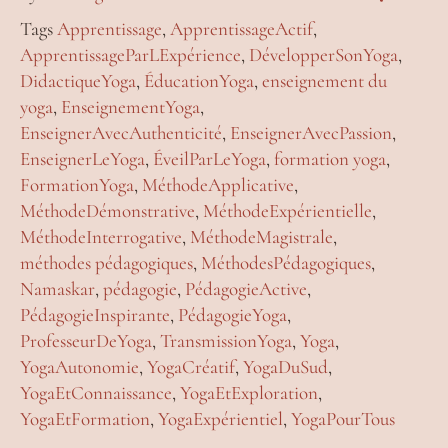
Tags
Apprentissage
,
ApprentissageActif
,
ApprentissageParLExpérience
,
DévelopperSonYoga
,
DidactiqueYoga
,
ÉducationYoga
,
enseignement du
yoga
,
EnseignementYoga
,
EnseignerAvecAuthenticité
,
EnseignerAvecPassion
,
EnseignerLeYoga
,
ÉveilParLeYoga
,
formation yoga
,
FormationYoga
,
MéthodeApplicative
,
MéthodeDémonstrative
,
MéthodeExpérientielle
,
MéthodeInterrogative
,
MéthodeMagistrale
,
méthodes pédagogiques
,
MéthodesPédagogiques
,
Namaskar
,
pédagogie
,
PédagogieActive
,
PédagogieInspirante
,
PédagogieYoga
,
ProfesseurDeYoga
,
TransmissionYoga
,
Yoga
,
YogaAutonomie
,
YogaCréatif
,
YogaDuSud
,
YogaEtConnaissance
,
YogaEtExploration
,
YogaEtFormation
,
YogaExpérientiel
,
YogaPourTous