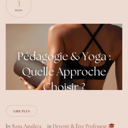
3
mars
LIRE PLUS
by
Rosa Aguilera
in
Devenir & Être Professeur 🎓