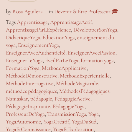
by
Rosa Aguilera
in
Devenir & Être Professeur 🎓
Tags
Apprentissage
,
ApprentissageActif
,
ApprentissageParLExpérience
,
DévelopperSonYoga
,
DidactiqueYoga
,
ÉducationYoga
,
enseignement du
yoga
,
EnseignementYoga
,
EnseignerAvecAuthenticité
,
EnseignerAvecPassion
,
EnseignerLeYoga
,
ÉveilParLeYoga
,
formation yoga
,
FormationYoga
,
MéthodeApplicative
,
MéthodeDémonstrative
,
MéthodeExpérientielle
,
MéthodeInterrogative
,
MéthodeMagistrale
,
méthodes pédagogiques
,
MéthodesPédagogiques
,
Namaskar
,
pédagogie
,
PédagogieActive
,
PédagogieInspirante
,
PédagogieYoga
,
ProfesseurDeYoga
,
TransmissionYoga
,
Yoga
,
YogaAutonomie
,
YogaCréatif
,
YogaDuSud
,
YogaEtConnaissance
,
YogaEtExploration
,