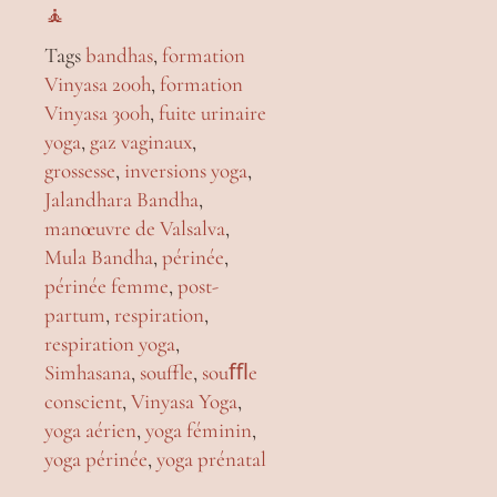
🧘
Tags
bandhas
,
formation
Vinyasa 200h
,
formation
Vinyasa 300h
,
fuite urinaire
yoga
,
gaz vaginaux
,
grossesse
,
inversions yoga
,
Jalandhara Bandha
,
manœuvre de Valsalva
,
Mula Bandha
,
périnée
,
périnée femme
,
post-
partum
,
respiration
,
respiration yoga
,
Simhasana
,
souffle
,
souﬄe
conscient
,
Vinyasa Yoga
,
yoga aérien
,
yoga féminin
,
yoga périnée
,
yoga prénatal