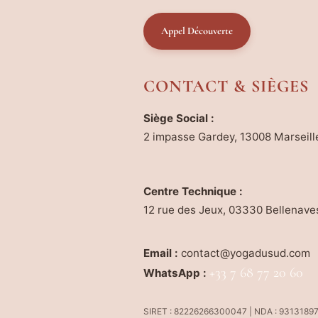
Appel Découverte
CONTACT & SIÈGES
Siège Social :
2 impasse Gardey, 13008 Marseill
Centre Technique :
12 rue des Jeux, 03330 Bellenave
Email :
contact@yogadusud.com
+33 7 68 77 20 60
WhatsApp :
SIRET : 82226266300047 | NDA : 9313189