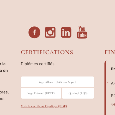
CERTIFICATIONS
FI
 la
Diplômes certifiés:
Pr
a en
Yoga Alliance (RYS 200 & 300)
AF
bres,
Yoga Prénatal (RPYT)
Qualiopi (LQS)
Pô
out
*H
Voir le certificat Qualiopi (PDF)