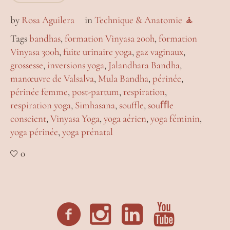
by
Rosa Aguilera
in
Technique & Anatomie 🧘
Tags
bandhas
,
formation Vinyasa 200h
,
formation
Vinyasa 300h
,
fuite urinaire yoga
,
gaz vaginaux
,
grossesse
,
inversions yoga
,
Jalandhara Bandha
,
manœuvre de Valsalva
,
Mula Bandha
,
périnée
,
périnée femme
,
post-partum
,
respiration
,
respiration yoga
,
Simhasana
,
souffle
,
souﬄe
conscient
,
Vinyasa Yoga
,
yoga aérien
,
yoga féminin
,
yoga périnée
,
yoga prénatal
0