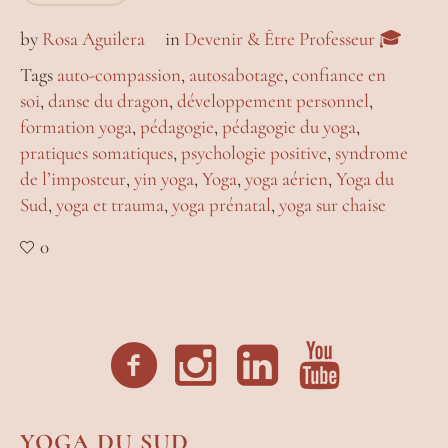
by
Rosa Aguilera
in
Devenir & Être Professeur 🎓
Tags
auto-compassion
,
autosabotage
,
confiance en
soi
,
danse du dragon
,
développement personnel
,
formation yoga
,
pédagogie
,
pédagogie du yoga
,
pratiques somatiques
,
psychologie positive
,
syndrome
de l’imposteur
,
yin yoga
,
Yoga
,
yoga aérien
,
Yoga du
Sud
,
yoga et trauma
,
yoga prénatal
,
yoga sur chaise
0
YOGA DU SUD