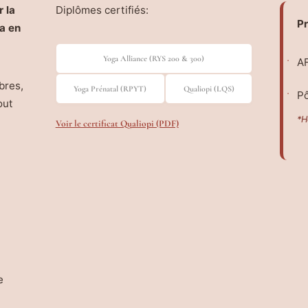
 la
Diplômes certifiés:
Pr
a en
Yoga Alliance (RYS 200 & 300)
AF
bres,
Yoga Prénatal (RPYT)
Qualiopi (LQS)
Pô
out
*H
Voir le certificat Qualiopi (PDF)
e