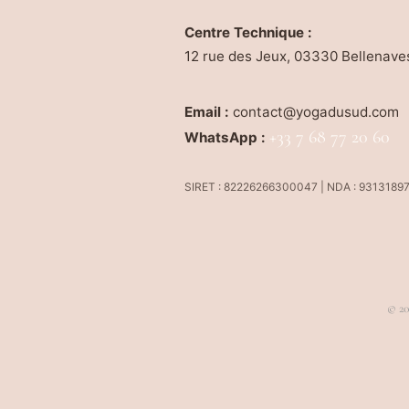
Centre Technique :
12 rue des Jeux, 03330 Bellenave
Email :
contact@yogadusud.com
+33 7 68 77 20 60
WhatsApp :
SIRET : 82226266300047 | NDA : 9313189
© 20