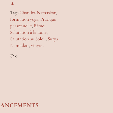
🧘
Tags
Chandra Namaskar
,
formation yoga
,
Pratique
personnelle
,
Rituel
,
Salutation à la Lune
,
Salutation au Soleil
,
Surya
Namaskar
,
vinyasa
0
NANCEMENTS