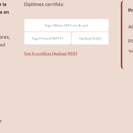
 la
Diplômes certifiés:
Pr
a en
Yoga Alliance (RYS 200 & 300)
AF
bres,
Yoga Prénatal (RPYT)
Qualiopi (LQS)
Pô
out
*H
Voir le certificat Qualiopi (PDF)
e