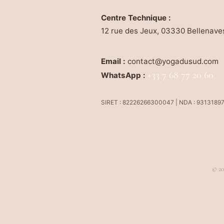
Centre Technique :
12 rue des Jeux, 03330 Bellenave
Email :
contact@yogadusud.com
+33 7 68 77 20 60
WhatsApp :
SIRET : 82226266300047 | NDA : 9313189
© 20