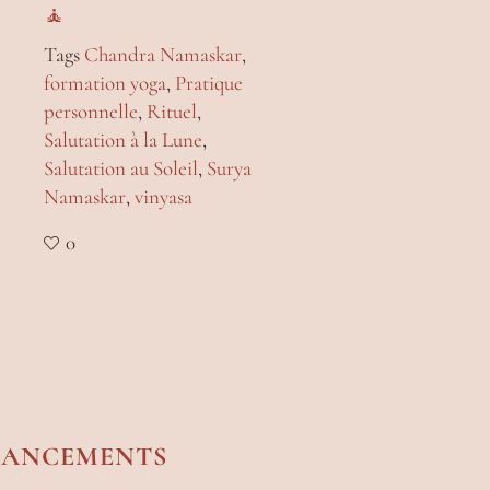
🧘
Tags
Chandra Namaskar
,
formation yoga
,
Pratique
personnelle
,
Rituel
,
Salutation à la Lune
,
Salutation au Soleil
,
Surya
Namaskar
,
vinyasa
0
NANCEMENTS