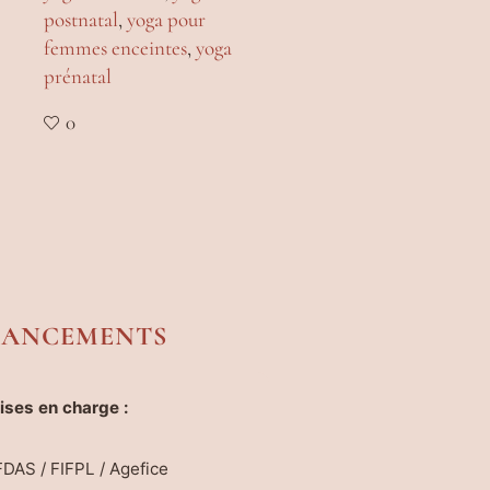
postnatal
,
yoga pour
femmes enceintes
,
yoga
prénatal
0
NANCEMENTS
ises en charge :
DAS / FIFPL / Agefice