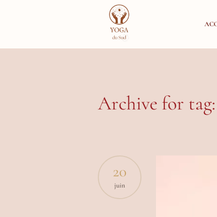
ACC
Archive for ta
20
juin