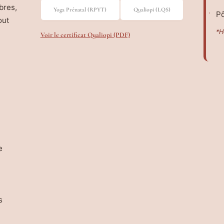
bres,
Yoga Prénatal (RPYT)
Qualiopi (LQS)
Pô
out
*H
Voir le certificat Qualiopi (PDF)
e
s