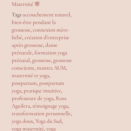
Maternité 🌸
Tags
accouchement naturel
,
bien-être pendant la
grossesse
,
connexion mère-
bébé
,
création d’entreprise
après grossesse
,
danse
prénatale
,
formation yoga
prénatal
,
grossesse
,
grossesse
consciente
,
mantra AUM
,
maternité et yoga
,
postpartum
,
postpartum
yoga
,
pratique intuitive
,
professeure de yoga
,
Rosa
Aguilera
,
témoignage yoga
,
transformation personnelle
,
yoga doux
,
Yoga du Sud
,
yoga maternité
,
yoga