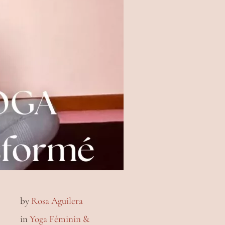
by
Rosa Aguilera
in
Yoga Féminin &