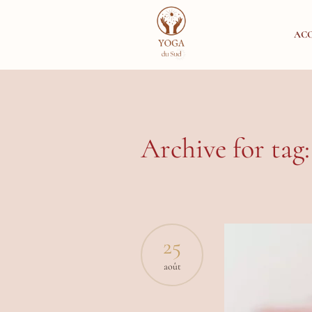
ACC
Archive for tag:
25
août