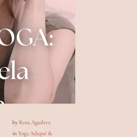
by
Rosa Aguilera
in
Yoga Adapté &