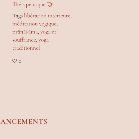
Thérapeutique 🤝
Tags
libération intérieure
,
méditation yogique
,
prāṇāyāma
,
yoga et
souffrance
,
yoga
traditionnel
0
NANCEMENTS