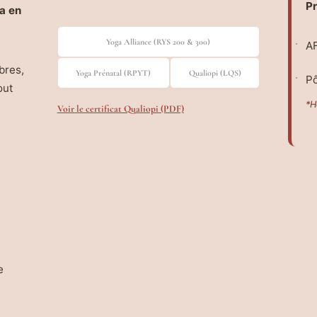
Pr
a en
Yoga Alliance (RYS 200 & 300)
AF
bres,
Yoga Prénatal (RPYT)
Qualiopi (LQS)
Pô
out
*H
Voir le certificat Qualiopi (PDF)
e