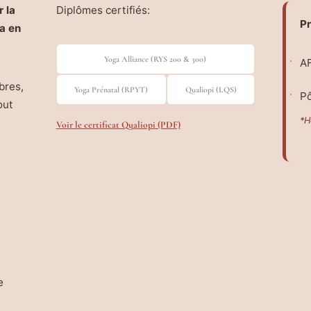
 la
Diplômes certifiés:
Pr
a en
Yoga Alliance (RYS 200 & 300)
AF
bres,
Yoga Prénatal (RPYT)
Qualiopi (LQS)
Pô
out
*H
Voir le certificat Qualiopi (PDF)
e