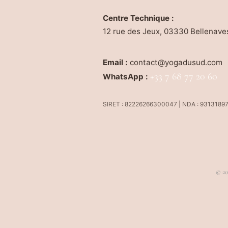
Centre Technique :
12 rue des Jeux, 03330 Bellenave
Email :
contact@yogadusud.com
+33 7 68 77 20 60
WhatsApp :
SIRET : 82226266300047 | NDA : 9313189
© 20