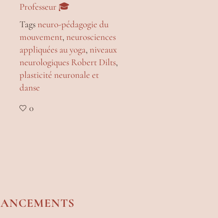
Professeur 🎓
Tags
neuro-pédagogie du
mouvement
,
neurosciences
appliquées au yoga
,
niveaux
neurologiques Robert Dilts
,
plasticité neuronale et
danse
0
NANCEMENTS