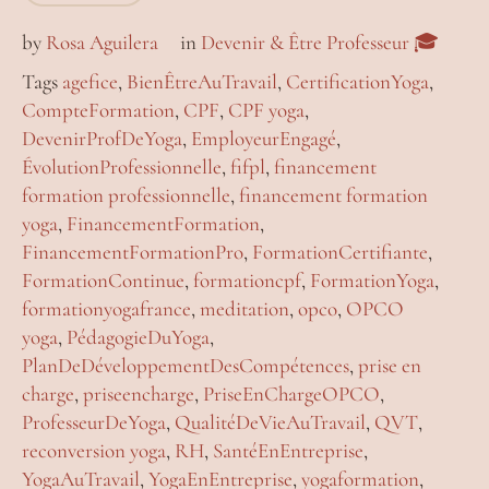
by
Rosa Aguilera
in
Devenir & Être Professeur 🎓
Tags
agefice
,
BienÊtreAuTravail
,
CertificationYoga
,
CompteFormation
,
CPF
,
CPF yoga
,
DevenirProfDeYoga
,
EmployeurEngagé
,
ÉvolutionProfessionnelle
,
fifpl
,
financement
formation professionnelle
,
financement formation
yoga
,
FinancementFormation
,
FinancementFormationPro
,
FormationCertifiante
,
FormationContinue
,
formationcpf
,
FormationYoga
,
formationyogafrance
,
meditation
,
opco
,
OPCO
yoga
,
PédagogieDuYoga
,
PlanDeDéveloppementDesCompétences
,
prise en
charge
,
priseencharge
,
PriseEnChargeOPCO
,
ProfesseurDeYoga
,
QualitéDeVieAuTravail
,
QVT
,
reconversion yoga
,
RH
,
SantéEnEntreprise
,
YogaAuTravail
,
YogaEnEntreprise
,
yogaformation
,