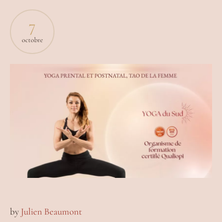
7
octobre
by
Julien Beaumont