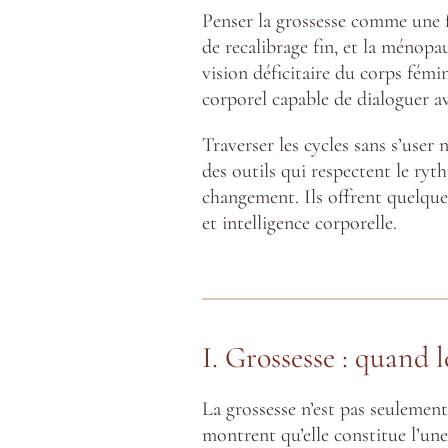
Penser la grossesse comme une 
de recalibrage fin, et la ménop
vision déficitaire du corps fém
corporel capable de dialoguer ave
Traverser les cycles sans s’user 
des outils qui respectent le ryt
changement. Ils offrent quelque
et intelligence corporelle.
I. Grossesse : quand l
La grossesse n’est pas seuleme
montrent qu’elle constitue l’un