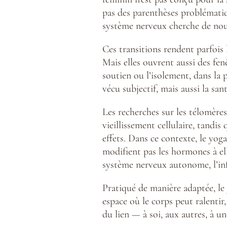
pas des parenthèses problématiq
système nerveux cherche de nou
Ces transitions rendent parfois 
Mais elles ouvrent aussi des fen
soutien ou l’isolement, dans la
vécu subjectif, mais aussi la sa
Les recherches sur les télomères
vieillissement cellulaire, tandi
effets. Dans ce contexte, le yog
modifient pas les hormones à el
système nerveux autonome, l’inf
Pratiqué de manière adaptée, le 
espace où le corps peut ralentir,
du lien — à soi, aux autres, à 