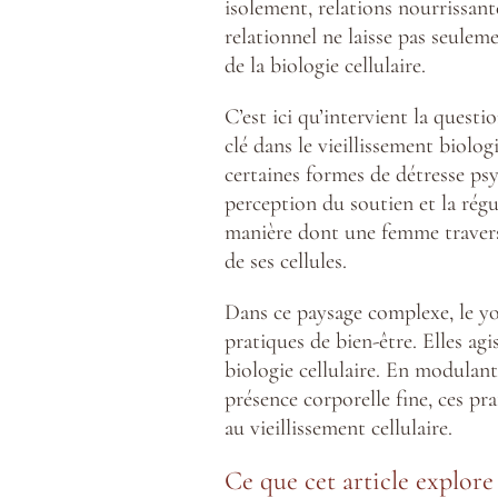
isolement, relations nourrissan
relationnel ne laisse pas seuleme
de la biologie cellulaire.
C’est ici qu’intervient la quest
clé dans le vieillissement biolo
certaines formes de détresse psy
perception du soutien et la rég
manière dont une femme traverse
de ses cellules.
Dans ce paysage complexe, le yo
pratiques de bien-être. Elles ag
biologie cellulaire. En modulant
présence corporelle fine, ces pra
au vieillissement cellulaire.
Ce que cet article explore