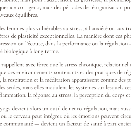
ues à « corriger », mais des périodes de réorganisation pro
veaux équilibres.
les femmes plus vulnérables au stress, à l’anxiété ou aux tro
êtres de plasticité exceptionnelles. La manière dont ces ph
 pression ou l’écoute, dans la performance ou la régulation
nté biologique à long terme.
 rappellent avec force que le stress chronique, relationnel
s que des environnements soutenants et des pratiques de ré
a, la respiration et la méditation apparaissent comme des pr
les seules, mais elles modulent les systèmes sur lesquels c
lammation, la réponse au stress, la perception du corps et 
yoga devient alors un outil de neuro-régulation, mais auss
 où le cerveau peut intégrer, où les émotions peuvent circule
une communauté — devient un facteur de santé à part entièr