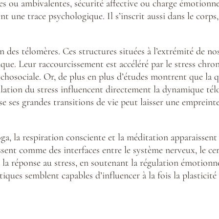
tes ou ambivalentes, sécurité affective ou charge émotionne
nt une trace psychologique. Il s’inscrit aussi dans le corps
ion des télomères. Ces structures situées à l’extrémité de
gique. Leur raccourcissement est accéléré par le stress chro
chosociale. Or, de plus en plus d’études montrent que la qu
ulation du stress influencent directement la dynamique tél
 ses grandes transitions de vie peut laisser une empreinte
ga, la respiration consciente et la méditation apparaisse
issent comme des interfaces entre le système nerveux, le cer
 la réponse au stress, en soutenant la régulation émotionne
tiques semblent capables d’influencer à la fois la plasticité