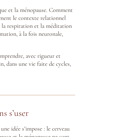
sique et la ménopause. Comment
ment le contexte relationnel
la respiration et la méditation
ation, à la fois neuronale,
comprendre, avec rigueur et
, dans une vie faite de cycles,
ns s’user
une idée s’impose : le cerveau
opause et la ménopause ne sont