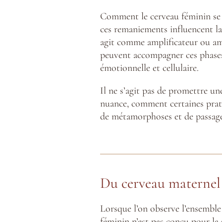
Comment le cerveau féminin se 
ces remaniements influencent la
agit comme amplificateur ou amo
peuvent accompagner ces phases 
émotionnelle et cellulaire.
Il ne s’agit pas de promettre une
nuance, comment certaines pratiq
de métamorphoses et de passage
Du cerveau maternel a
Lorsque l’on observe l’ensemble 
féminin n’est pas conçu pour la 