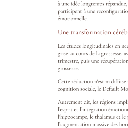
à une idée longtemps répandue, c
participent à une reconfiguration
émotionnelle.
Une transformation cérébr
Les études longitudinales en n
grise au cours de la grossesse, 
trimestre, puis une récupération
grossesse.
Cette réduction n’est ni diffuse
cognition sociale, le Default M
Autrement dit, les régions impli
l’esprit et l’intégration émoti
l’hippocampe, le thalamus et l
l’augmentation massive des horm