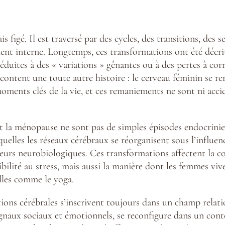
 figé. Il est traversé par des cycles, des transitions, des 
nt interne. Longtemps, ces transformations ont été décrit
duites à des « variations » gênantes ou à des pertes à corr
racontent une toute autre histoire : le cerveau féminin se 
ments clés de la vie, et ces remaniements ne sont ni accid
t la ménopause ne sont pas de simples épisodes endocrinie
quelles les réseaux cérébraux se réorganisent sous l’influen
eurs neurobiologiques. Ces transformations affectent la co
ibilité au stress, mais aussi la manière dont les femmes vi
elles comme le yoga.
ions cérébrales s’inscrivent toujours dans un champ relati
gnaux sociaux et émotionnels, se reconfigure dans un contex