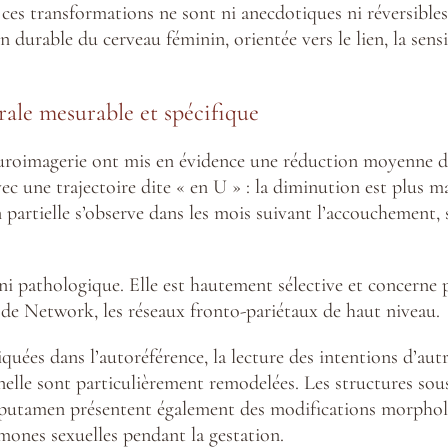
es transformations ne sont ni anecdotiques ni réversibles 
 durable du cerveau féminin, orientée vers le lien, la sensib
ale mesurable et spécifique
euroimagerie ont mis en évidence une réduction moyenne d’
avec une trajectoire dite « en U » : la diminution est plus
 partielle s’observe dans les mois suivant l’accouchement, 
 ni pathologique. Elle est hautement sélective et concerne 
ode Network, les réseaux fronto-pariétaux de haut niveau.
quées dans l’autoréférence, la lecture des intentions d’autr
onnelle sont particulièrement remodelées. Les structures so
e putamen présentent également des modifications morphol
ones sexuelles pendant la gestation.